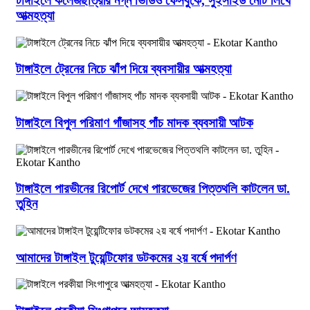
টাঙ্গাইলে কলেজছাত্রীর নগ্ন ভিডিও ফেসবুকে, সুইসাইড নোট লিখে
আত্মহত্যা
টাঙ্গাইলে ট্রেনের নিচে ঝাঁপ দিয়ে ব্যবসায়ীর আত্মহত্যা
টাঙ্গাইলে বিপুল পরিমাণ গাঁজাসহ পাঁচ মাদক ব্যবসায়ী আটক
টাঙ্গাইলে পারভীনের রিপোর্ট দেখে পারভেজের পিত্তথলি কাটলেন ডা.
তুহিন
আমাদের টাঙ্গাইল টুয়েন্টিফোর ডটকমের ২য় বর্ষে পদার্পণ