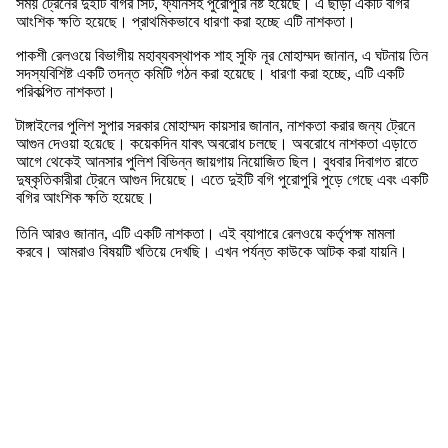
সময় ট্রেনের দুইটি বগির সিট, ফ্যানসহ পুরোপুরি নষ্ট হয়েছে। এ ছাড়া একটি ব‌গির
আংশিক ক্ষতি হয়েছে। প্রাথমিকভাবে ধারণা করা হচ্ছে এটি নাশকতা।
পাকশী রেলওয়ে বিভাগীয় মহাব্যবস্থাপক শাহ সুফি নূর মোহাম্মদ জানান, এ ঘটনায় তিন
সদস্যবিশিষ্ট একটি তদন্ত কমিটি গঠন করা হয়েছে। ধারণা করা হচ্ছে, এটি একটি
পরিকল্পিত নাশকতা।
টাঙ্গাইলের পুলিশ সুপার সরকার মোহাম্মদ কায়সার জানান, নাশকতা করার জন্য ট্রেনে
আগুন দেওয়া হ‌য়ে‌ছে। কয়েকদিন যাবৎ অবরোধ চলছে। অবরোধে নাশকতা এড়াতে
আগে থেকেই আনসার পুলিশ বিভিন্ন জায়গায় নিয়োজিত ছিল। বুধবার দিবাগত রাতে
দুষ্কৃতিকারীরা ট্রেনে আগুন দিয়েছে। এতে দুইটি বগি পুরোপুরি পুড়ে গেছে এবং একটি
বগির আংশিক ক্ষতি হয়েছে।
তি‌নি আরও জানান, এটি একটি নাশকতা। এই ব্যাপারে রেলওয়ে কর্তৃপক্ষ মামলা
করবে। আমরাও বিষয়টি খতিয়ে দেখছি। এখন পর্যন্ত কাউকে আটক করা যায়নি।