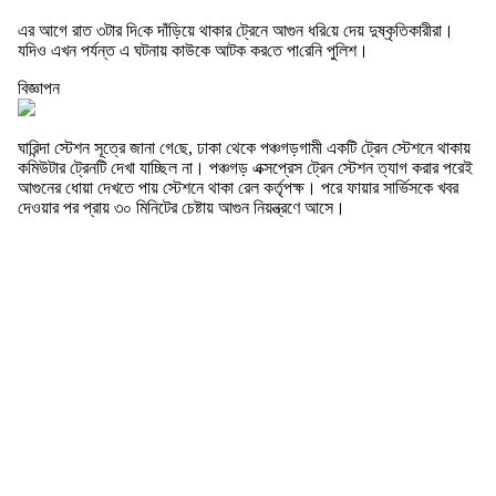
এর আগে রাত ৩টার দি‌কে দাঁড়িয়ে থাকার ট্রেনে আগুন ধ‌রি‌য়ে দেয় দুষ্কৃ‌তিকারীরা।
য‌দিও এখন পর্যন্ত এ ঘটনায় কাউকে আটক কর‌তে পা‌রে‌নি পুলিশ।
বিজ্ঞাপন
ঘা‌রিন্দা স্টেশন সূত্রে জানা গে‌ছে, ঢাকা থেকে পঞ্চগড়গামী একটি ট্রেন স্টেশনে থাকায়
কমিউটার ট্রেনটি দেখা যাচ্ছিল না। পঞ্চগড় এক্সপ্রেস ট্রেন স্টেশন ত্যাগ করার পরেই
আগুনের ধোয়া দেখতে পায় স্টেশনে থাকা রেল কর্তৃপক্ষ। পরে ফায়ার সার্ভিসকে খবর
দেওয়ার পর প্রায় ৩০ মিনিটের চেষ্টায় আগুন নিয়ন্ত্রণে আসে।