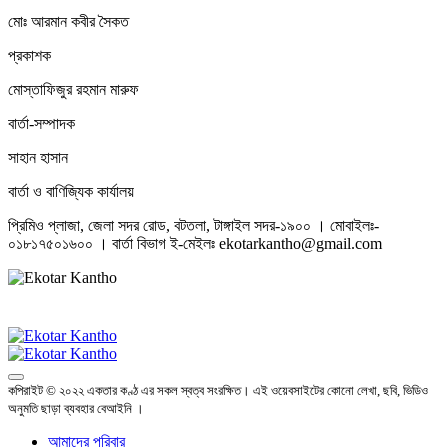
মোঃ আরমান কবীর সৈকত
প্রকাশক
মোস্তাফিজুর রহমান মারুফ
বার্তা-সম্পাদক
সাহান হাসান
বার্তা ও বাণিজ্যিক কার্যালয়
প্রিমিও প্লাজা, জেলা সদর রোড, বটতলা, টাঙ্গাইল সদর-১৯০০ । মোবাইলঃ-
০১৮১৭৫০১৬০০ । বার্তা বিভাগ ই-মেইলঃ ekotarkantho@gmail.com
কপিরাইট © ২০২২ একতার কণ্ঠ এর সকল স্বত্ব সংরক্ষিত। এই ওয়েবসাইটের কোনো লেখা, ছবি, ভিডিও
অনুমতি ছাড়া ব্যবহার বেআইনি ।
আমাদের পরিবার