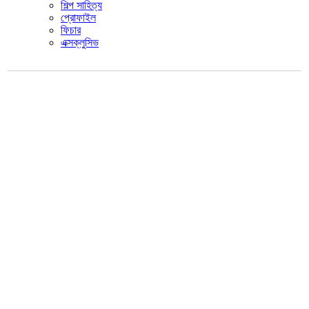
শিল্প সাহিত্য
প্রোফাইল
ফিচার
এক্সক্লুসিভ