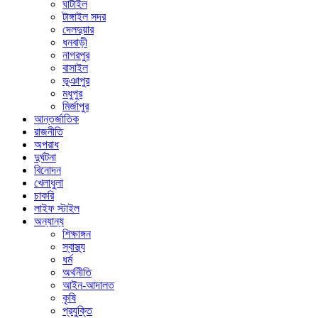
ঘাটাইল
টাঙ্গাইল সদর
দেলদুয়ার
ধনবাড়ী
নাগরপুর
বাসাইল
ভূঞাপুর
মধুপুর
মির্জাপুর
আন্তর্জাতিক
রাজনীতি
অপরাধ
দুর্ঘটনা
বিনোদন
খেলাধুলা
চাকরি
লাইফ স্টাইল
অন্যান্য
শিক্ষাঙ্গন
স্বাস্থ্য
ধর্ম
অর্থনীতি
আইন-আদালত
কৃষি
প্রযুক্তি