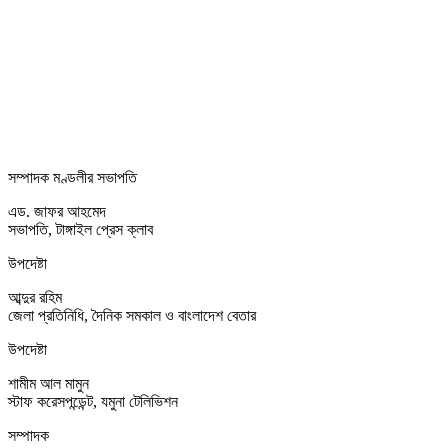
সম্পাদক মণ্ডলীর সভাপতি
এড. জাফর আহমেদ
সভাপতি, টাঙ্গাইল প্রেস ক্লাব
উপদেষ্টা
আব্দুর রহিম
জেলা প্রতিনিধি, দৈনিক সমকাল ও বাংলাদেশ বেতার
উপদেষ্টা
শামীম আল মামুন
স্টাফ করেসপন্ডেন্ট, যমুনা টেলিভিশন
সম্পাদক