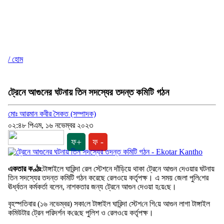
/ হোম
ট্রেনে আগুনের ঘটনায় তিন সদস্যের তদন্ত কমিটি গঠন
মোঃ আরমান কবীর সৈকত (সম্পাদক)
০২:৪৮ পিএম, ১৬ নভেম্বর ২০২৩
ফ+
ফ -
একতার কণ্ঠঃ
:টাঙ্গাইলে ঘা‌রিন্দা রেল স্টেশনে দাঁড়িয়ে থাকা ট্রেনে আগুন দেওয়ার ঘটনায়
তিন সদস্যের তদন্ত কমিটি গঠন করেছে রেলওয়ে কর্তৃপক্ষ। এ সময় জেলা পু‌লি‌শের
ঊর্ধ্বতন কর্মকর্তা বলেন, নাশকতার জন্য ট্রেনে আগুন দেওয়া হ‌য়ে‌ছে।
বৃহস্প‌তিবার (১৬ নভেম্বর) সকা‌লে টাঙ্গাইল ঘা‌রিন্দা স্টেশ‌নে গি‌য়ে আগুন লাগা টাঙ্গাইল
ক‌মিউটার ট্রেন প‌রিদর্শন ক‌রে‌ছে পু‌লিশ ও রেলও‌য়ে কর্তৃপক্ষ।