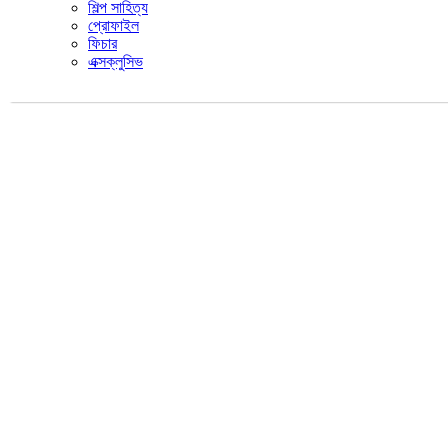
শিল্প সাহিত্য
প্রোফাইল
ফিচার
এক্সক্লুসিভ