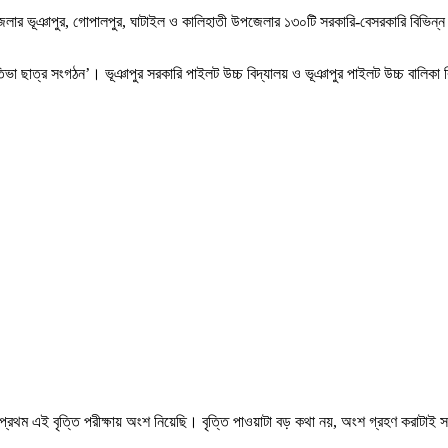
েলার ভূঞাপুর, গোপালপুর, ঘাটাইল ও কালিহাতী উপজেলার ১৩০টি সরকারি-বেসরকারি বিভিন্ন শিক
া ছাত্র সংগঠন’। ভূঞাপুর সরকারি পাইলট উচ্চ বিদ্যালয় ও ভূঞাপুর পাইলট উচ্চ বালিকা বিদ্
বারই প্রথম এই বৃত্তি পরীক্ষায় অংশ নিয়েছি। বৃত্তি পাওয়াটা বড় কথা নয়, অংশ গ্রহণ কর