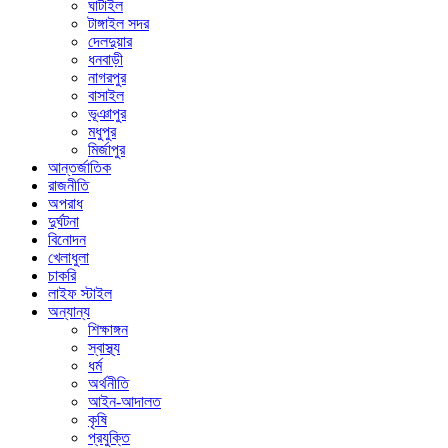
ঘাটাইল
টাঙ্গাইল সদর
দেলদুয়ার
ধনবাড়ী
নাগরপুর
বাসাইল
ভূঞাপুর
মধুপুর
মির্জাপুর
আন্তর্জাতিক
রাজনীতি
অপরাধ
দুর্ঘটনা
বিনোদন
খেলাধুলা
চাকরি
লাইফ স্টাইল
অন্যান্য
শিক্ষাঙ্গন
স্বাস্থ্য
ধর্ম
অর্থনীতি
আইন-আদালত
কৃষি
প্রযুক্তি