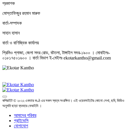
প্রকাশক
মোস্তাফিজুর রহমান মারুফ
বার্তা-সম্পাদক
সাহান হাসান
বার্তা ও বাণিজ্যিক কার্যালয়
প্রিমিও প্লাজা, জেলা সদর রোড, বটতলা, টাঙ্গাইল সদর-১৯০০ । মোবাইলঃ-
০১৮১৭৫০১৬০০ । বার্তা বিভাগ ই-মেইলঃ ekotarkantho@gmail.com
কপিরাইট © ২০২২ একতার কণ্ঠ এর সকল স্বত্ব সংরক্ষিত। এই ওয়েবসাইটের কোনো লেখা, ছবি, ভিডিও
অনুমতি ছাড়া ব্যবহার বেআইনি ।
আমাদের পরিবার
প্রাইভেসি
যোগাযোগ