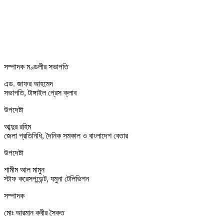
সম্পাদক মণ্ডলীর সভাপতি
এড. জাফর আহমেদ
সভাপতি, টাঙ্গাইল প্রেস ক্লাব
উপদেষ্টা
আব্দুর রহিম
জেলা প্রতিনিধি, দৈনিক সমকাল ও বাংলাদেশ বেতার
উপদেষ্টা
শামীম আল মামুন
স্টাফ করেসপন্ডেন্ট, যমুনা টেলিভিশন
সম্পাদক
মোঃ আরমান কবীর সৈকত