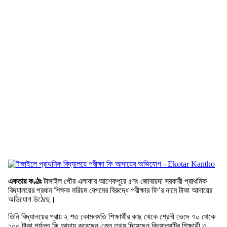
একতার কণ্ঠঃ
টাঙ্গাইল পৌর এলাকার আশেকপুরে ৫নং জোবায়দা সরকারী প্রাথমিক
বিদ্যালয়ের প্রধান শিক্ষক মরিয়ম বেগমের বিরুদ্ধে পরীক্ষার ফি’র নামে টাকা আদায়ের
অভিযোগ উঠেছে।
তিনি বিদ্যালয়ের প্রায় ২ শত কোমলমতি শিক্ষার্থীর কাছ থেকে শ্রেনী ভেদে ৭০ থেকে
১০০ টাকা পর্যন্ত ফি আদায় করেছেন এমন তথ্য দিয়েছেন বিদ্যালয়টির শিক্ষার্থী ও