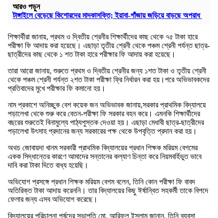
আরও পড়ুন
টাঙ্গাইলে বেড়েছে কিশোরদের মাদকাসক্তি; ইয়াবা-গাঁজায় জড়িয়ে বাড়ছে অপরাধ
শিক্ষার্থীরা জানায়, প্রথম ও দ্বিতীয় শ্রেনীর শিক্ষার্থীদের কাছ থেকে ৭৫ টাকা হারে
পরীক্ষা ফি আদায় করা হয়েছে। এছাড়া তৃতীয় শ্রেনী থেকে পঞ্চম শ্রেনী পর্যন্ত ছাত্র-
ছাত্রীদের কাছ থেকে ১ শত টাকা হারে পরীক্ষার ফি আদায় করা হয়েছে।
তারা আরো জানায়, শুরুতে প্রথম ও দ্বিতীয় শ্রেনীর জন্য ১শত টাকা ও তৃতীয় শ্রেনী
থেকে পঞ্চম শ্রেনী পর্যন্ত ২শত টাকা পরীক্ষা ফ্রি নির্ধারন করা হয়।পরে অভিভাবকদের
প্রতিবাদের মুখে পরীক্ষার ফি কমানো হয়।
নাম প্রকাশে অনিচ্ছুক বেশ কয়েক জন অভিভাবক জানায়,সরকার প্রাথমিক বিদ্যালয়ে
পড়ালেখা থেকে শুরু করে বেতন-পরীক্ষা ফি সরকার বহন করে। এমনকি শিক্ষার্থীদের
বছরের শুরুতেই বিনামুল্যে পাঠ্যপুস্তক দেওয়া হয়। এছাড়া মেধাবী ছাত্র-ছাত্রীদের
পড়ালেখা উৎসাহ প্রদানের জন্য সরকারের পক্ষ থেকে উপবৃত্তি প্রদান করা হয়।
অথচ জোবায়দা খানম সরকারী প্রাথমিক বিদ্যালয়ের প্রধান শিক্ষক মরিয়ম বেগমের
একক সিদ্ধান্তের কারণে আমাদের সন্তানের কল্যাণ চিন্তা করে নিয়মবর্হিভুত ভাবে
দাবি করা টাকা দিতে বাধ্য হয়েছি।
অভিযোগ প্রসঙ্গে প্রধান শিক্ষক মরিয়ম বেগম বলেন, তিনি কোন পরীক্ষা ফি বাবদ
অতিরিক্ত টাকা আদায় করেননি। তার বিদ্যালয়ের কিছু ঈর্ষান্বিত সহকর্মী তাকে বিপদে
ফেলার জন্য এসব অভিযোগ করেছে।
বিদ্যালয়ের পরিচালনা পর্ষদের সভাপতি মো. আরিফুল ইসলাম জানান, তিনি ব্যবসা