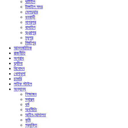
ঘাটাইল
টাঙ্গাইল সদর
দেলদুয়ার
ধনবাড়ী
নাগরপুর
বাসাইল
ভূঞাপুর
মধুপুর
মির্জাপুর
আন্তর্জাতিক
রাজনীতি
অপরাধ
দুর্ঘটনা
বিনোদন
খেলাধুলা
চাকরি
লাইফ স্টাইল
অন্যান্য
শিক্ষাঙ্গন
স্বাস্থ্য
ধর্ম
অর্থনীতি
আইন-আদালত
কৃষি
প্রযুক্তি