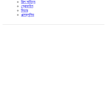
শিল্প সাহিত্য
প্রোফাইল
ফিচার
এক্সক্লুসিভ