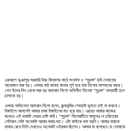
এরআগে ভূঞাপুর সরকারি উচ্চ বিদ্যালয় মাঠে সংবর্ধনা ও “সুড়ঙ্গ” ছবি দেখানোর
আয়োজন করা হয়। এসময় মাঠ কানায় কানায় পূর্ন হয়ে যায় নিশোর আগমনের খবরে।
গেল ঈদের দিন থেকে শুরু হয় আফরান নিশো অভিনীত সিনেমা “সুড়ঙ্গ” অস্থায়ী হলে
চালানো হয়।
এসময় অভিনেতা আফরান নিশো বলেন, জন্মভূমির শেকড়টা ভুলতে চাই না কখনো।
টাঙ্গাইলে আসলেই আমার ভাষা টাঙ্গাইলের মত হয়ে যায়। এছাড়া আমার কাজের
মধ্যেও এই ভাষাটা দেয়ার চেষ্টা করি। “সুড়ঙ্গ” সিনেমাটিতে মাসুদের যে চরিত্রের
গেটআপ সেটা অনেকটা আমার বাবার মত। এটা কাউকে বলা হয়নি। আমার বাবাকে
মাথায় রেখে তিনি দেখতেও অনেকটা ওইরকম ছিলেন। আমার মা বলেছেন যে তোমাকে