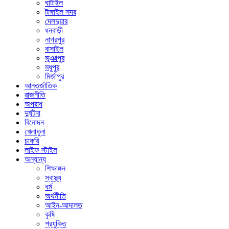
ঘাটাইল
টাঙ্গাইল সদর
দেলদুয়ার
ধনবাড়ী
নাগরপুর
বাসাইল
ভূঞাপুর
মধুপুর
মির্জাপুর
আন্তর্জাতিক
রাজনীতি
অপরাধ
দুর্ঘটনা
বিনোদন
খেলাধুলা
চাকরি
লাইফ স্টাইল
অন্যান্য
শিক্ষাঙ্গন
স্বাস্থ্য
ধর্ম
অর্থনীতি
আইন-আদালত
কৃষি
প্রযুক্তি