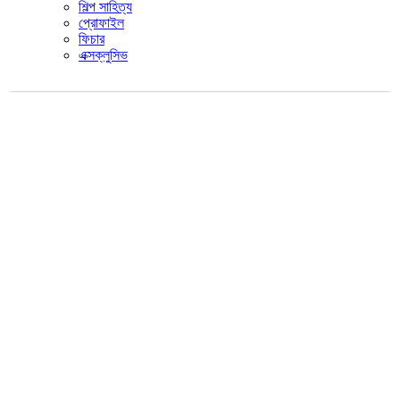
শিল্প সাহিত্য
প্রোফাইল
ফিচার
এক্সক্লুসিভ