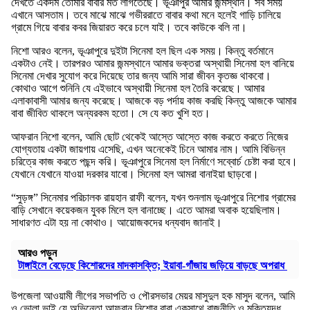
দেখতে একদম তোমার বাবার মত লাগতেছে। ভূঞাপুর আমার জন্মস্থান। সব সময়
এখানে আসতাম। তবে মাঝে মাঝে গভীররাতে বাবার কথা মনে হলেই গাড়ি চালিয়ে
গ্রামে গিয়ে বাবার কবর জিয়ারত করে চলে যাই। তবে কাউকে বলি না।
নিশো আরও বলেন, ভূঞাপুরে দুইটা সিনেমা হল ছিল এক সময়। কিন্তু বর্তমানে
একটাও নেই। তারপরও আমার জন্মস্থানে আমার ভক্তরা অস্থায়ী সিনেমা হল বানিয়ে
সিনেমা দেখার সুযোগ করে দিয়েছে তার জন্য আমি সারা জীবন কৃতজ্ঞ থাকবো।
কোথাও আগে শুনিনি যে এইভাবে অস্থায়ী সিনেমা হল তৈরি করেছে। আমার
এলাকাবাসী আমার জন্য করেছে। আজকে বড় পর্দায় কাজ করছি কিন্তু আজকে আমার
বাবা জীবিত থাকলে অন্যরকম হতো। সে যে কত খুশি হত।
আফরান নিশো বলেন, আমি ছোট থেকেই আস্তে আস্তে কাজ করতে করতে নিজের
যোগ্যতায় একটা জায়গায় এসেছি, এখন অনেকেই চিনে আমার নাম। আমি বিভিন্ন
চরিত্রে কাজ করতে পছন্দ করি। ভূঞাপুরে সিনেমা হল নির্মাণে সব্বোর্চ চেষ্টা করা হবে।
যেখানে যেখানে যাওয়া দরকার যাবো। সিনেমা হল আমরা বানাইয়া ছাড়বো।
“সুড়ঙ্গ” সিনেমার পরিচালক রায়হান রাফী বলেন, যখন শুনলাম ভূঞাপুরে নিশোর গ্রামের
বাড়ি সেখানে কয়েকজন যুবক মিলে হল বানাচ্ছে। এতে আমরা অবাক হয়েছিলাম।
সাধারণত এটা হয় না কোথাও। আয়োজকদের ধন্যবাদ জানাই।
আরও পড়ুন
টাঙ্গাইলে বেড়েছে কিশোরদের মাদকাসক্তি; ইয়াবা-গাঁজায় জড়িয়ে বাড়ছে অপরাধ
উপজেলা আওয়ামী লীগের সভাপতি ও পৌরসভার মেয়র মাসুদুল হক মাসুদ বলেন, আমি
ও ভোলা ভাই যে অভিনেতা আফরান নিশোর বাবা একসাথে রাজনীতি ও মুক্তিযুদ্ধ