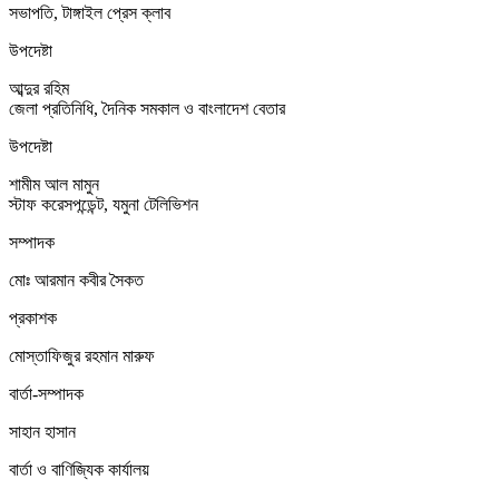
সভাপতি, টাঙ্গাইল প্রেস ক্লাব
উপদেষ্টা
আব্দুর রহিম
জেলা প্রতিনিধি, দৈনিক সমকাল ও বাংলাদেশ বেতার
উপদেষ্টা
শামীম আল মামুন
স্টাফ করেসপন্ডেন্ট, যমুনা টেলিভিশন
সম্পাদক
মোঃ আরমান কবীর সৈকত
প্রকাশক
মোস্তাফিজুর রহমান মারুফ
বার্তা-সম্পাদক
সাহান হাসান
বার্তা ও বাণিজ্যিক কার্যালয়