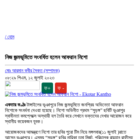
/ হোম
নিজ জন্মভূমিতে সংবর্ধিত হলেন আফরান নিশো
মোঃ আরমান কবীর সৈকত (সম্পাদক)
০৮:২৯ পিএম, ১২ জুলাই ২০২৩
ফ+
ফ -
একতার কণ্ঠঃ
টাঙ্গাইলের ভূঞাপুরে নিজ জন্মভূমিতে জনপ্রিয় অভিনেতা আফরান
নিশোকে সংবর্ধনা দেওয়া হয়েছে। নিশো অভিনীত প্রথম “সুড়ঙ্গ” ছবিটি ভূঞাপুর
স্বাধীনতা কমপ্লেক্সে অস্থায়ী হল তৈরি করে সেখানে ভক্তদের দেখার আয়োজন করে
স্থানীয় কয়েকজন যুবক।
আয়োজকদের আমন্ত্রণে নিশো তার ছবির পুরো টিম নিয়ে মঙ্গলবার(১১ জুলাই )রাতে
আসেন ভূঞাপুরে। এসময় “সুড়ঙ্গ” ছবির নায়িকা তমা মির্জা, পরিচালক রায়হান রাফীসহ