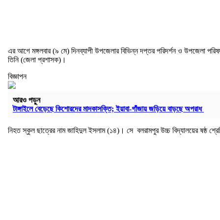
এর আগে মঙ্গলবার (৯ মে) দিনব্যাপী উপজেলার বিভিন্ন দপ্তর পরিদর্শন ও উপজেলা পরি
তিনি (জেলা প্রশাসক)।
বিজ্ঞাপন
আরও পড়ুন
টাঙ্গাইলে বেড়েছে কিশোরদের মাদকাসক্তি; ইয়াবা-গাঁজায় জড়িয়ে বাড়ছে অপরাধ
নিহত স্কুল ছাত্রের নাম জাহিদুল ইসলাম (১৪)। সে বলরামপুর উচ্চ বিদ্যালয়ের ষষ্ঠ শ্রেণি