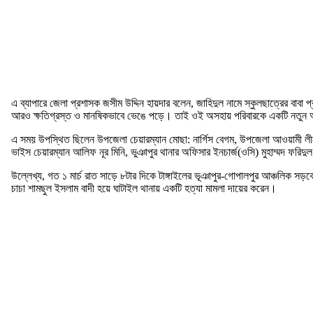
এ ব্যাপারে জেলা প্রশাসক জসীম উদ্দিন হায়দার বলেন, জাহিদুল নামে স্কুলছাত্রের বাবা
আরও ক্ষতিগ্রস্ত ও মানষিকভাবে ভেঙে পড়ে। তাই ওই অসহায় পরিবারকে একটি নতুন
এ সময় উপস্থিত ছিলেন উপজেলা চেয়ারম্যান মোছা: নার্গিস বেগম, উপজেলা আওয়ামী লীগে
ভাইস চেয়ারম্যান আলিফ নূর মিনি, ভুঞাপুর থানার অফিসার ইনচার্জ(ওসি) মুহাম্মদ ফরিদু
উল্লেখ্য, গত ১ মার্চ রাত সাড়ে ৮টার দিকে টাঙ্গাইলের ভূঞাপুর-গোপালপুর আঞ্চলিক সড়ক
চাচা শামছুল ইসলাম বাদী হয়ে ঘাটাইল থানায় একটি হত্যা মামলা দায়ের করেন।