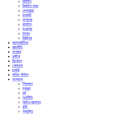
ঘাটাইল
টাঙ্গাইল সদর
দেলদুয়ার
ধনবাড়ী
নাগরপুর
বাসাইল
ভূঞাপুর
মধুপুর
মির্জাপুর
আন্তর্জাতিক
রাজনীতি
অপরাধ
দুর্ঘটনা
বিনোদন
খেলাধুলা
চাকরি
লাইফ স্টাইল
অন্যান্য
শিক্ষাঙ্গন
স্বাস্থ্য
ধর্ম
অর্থনীতি
আইন-আদালত
কৃষি
প্রযুক্তি