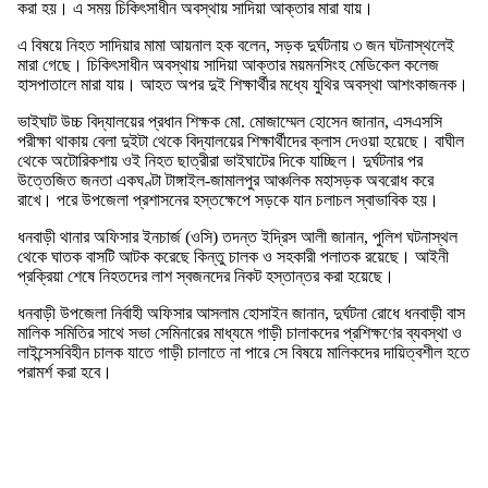
করা হয়। এ সময় চিকিৎসাধীন অবস্থায় সাদিয়া আক্তার মারা যায়।
এ বিষয়ে নিহত সাদিয়ার মামা আয়নাল হক বলেন, সড়ক দুর্ঘটনায় ৩ জন ঘটনাস্থলেই
মারা গেছে। চিকিৎসাধীন অবস্থায় সাদিয়া আক্তার ময়মনসিংহ মেডিকেল কলেজ
হাসপাতালে মারা যায়। আহত অপর দুই শিক্ষার্থীর মধ্যে যুথির অবস্থা আশংকাজনক।
ভাইঘাট উচ্চ বিদ্যালয়ের প্রধান শিক্ষক মো. মোজাম্মেল হোসেন জানান, এসএসসি
পরীক্ষা থাকায় বেলা দুইটা থেকে বিদ্যালয়ের শিক্ষার্থীদের ক্লাস দেওয়া হয়েছে। বাঘীল
থেকে অটোরিকশায় ওই নিহত ছাত্রীরা ভাইঘাটের দিকে যাচ্ছিল। দুর্ঘটনার পর
উত্তেজিত জনতা একঘণ্টা টাঙ্গাইল-জামালপুর আঞ্চলিক মহাসড়ক অবরোধ করে
রাখে। পরে উপজেলা প্রশাসনের হস্তক্ষেপে সড়কে যান চলাচল স্বাভাবিক হয়।
ধনবাড়ী থানার অফিসার ইনচার্জ (ওসি) তদন্ত ইদ্রিস আলী জানান, পুলিশ ঘটনাস্থল
থেকে ঘাতক বাসটি আটক করেছে কিন্তু চালক ও সহকারী পলাতক রয়েছে। আইনী
প্রক্রিয়া শেষে নিহতদের লাশ স্বজনদের নিকট হস্তান্তর করা হয়েছে।
ধনবাড়ী উপজেলা নির্বাহী অফিসার আসলাম হোসাইন জানান, দুর্ঘটনা রোধে ধনবাড়ী বাস
মালিক সমিতির সাথে সভা সেমিনারের মাধ্যমে গাড়ী চালাকদের প্রশিক্ষণের ব্যবস্থা ও
লাইন্সেসবিহীন চালক যাতে গাড়ী চালাতে না পারে সে বিষয়ে মালিকদের দায়িত্বশীল হতে
পরামর্শ করা হবে।