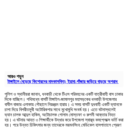
আরও পড়ুন
টাঙ্গাইলে বেড়েছে কিশোরদের মাদকাসক্তি; ইয়াবা-গাঁজায় জড়িয়ে বাড়ছে অপরাধ
পুলিশ ও স্থানীয়রা জানান, ধনবাড়ী থেকে টিএস পরিবহনের একটি যাত্রীবাহী বাস ঢাকার
দিকে যাচ্ছিল। পথিমধ্যে বাসটি টাঙ্গাইল-জামালপুর মহাসড়কের ধনবাড়ী উপজেলার
বাঘীল বাজার এলাকায় পৌছালে নিয়ন্ত্রন হারায়। এ সময় বাসটি দুধবাহী একটি ভ্যানকে
চাপা দিয়ে বিপরীতমুখী অটোরিকশার সাথে মুখোমুখি সংঘর্ষ হয়। এতে ঘটনাস্থলেই
ভ্যান চালক আব্দুল হাকিম, অটোচালক গোলাম মোস্তফা ও রুশনী আক্তার নিহত
হয়। এ ঘটনায় আহত ৩ শিক্ষার্থীকে উদ্ধার করে উপজেলা স্বাস্থ্য কমপ্লেক্সে ভর্তি করা
হয়। পরে উন্নত চিকিৎসার জন্য তাদেরকে ময়মনসিংহ মেডিকেল হাসপাতালে প্রেরণ