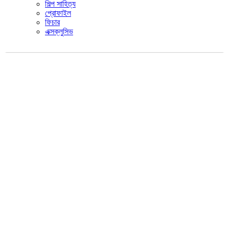
শিল্প সাহিত্য
প্রোফাইল
ফিচার
এক্সক্লুসিভ