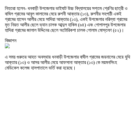
নিহতরা হলেন- ধনবাড়ী উপজেলার ভাইঘাট উচ্চ বিদ্যালয়ের সপ্তম শ্রেণির ছাত্রী ও
বাঘিল গ্রামের আবুল কালামের মেয়ে রুশনী আক্তার (১৩), রুশনীর সহপাঠী একই
গ্রামের হাসেন আলীর মেয়ে সাদিয়া আক্তার (১৩), একই উপজেলার নরিল্যা গ্রামের
মৃত নিয়ত আলীর ছেলে ভ্যান চালক আব্দুল হাকিম (৬৪) এবং গোপালপুর উপজেলার
হাদিরা গ্রামের জালাল উদ্দিনের ছেলে অটোরিকশা চালক গোলাম মোস্তফা (৫২)।
বিজ্ঞাপন
এ সময় গুরুতর আহত অবস্থায় ধনবাড়ী উপজেলার বাঘীল গ্রামের জয়নালের মেয়ে যুথি
আক্তার (১৩) ও আসর আলীর মেয়ে আফসানা আক্তার (১৩) কে ময়মনসিংহ
মেডিকেল কলেজ হাসপাতালে ভর্তি করা হয়েছে।