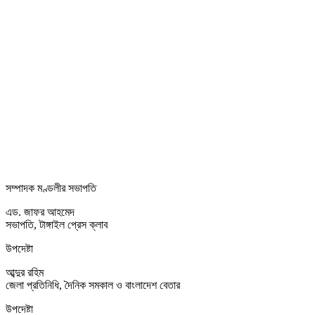
সম্পাদক মণ্ডলীর সভাপতি
এড. জাফর আহমেদ
সভাপতি, টাঙ্গাইল প্রেস ক্লাব
উপদেষ্টা
আব্দুর রহিম
জেলা প্রতিনিধি, দৈনিক সমকাল ও বাংলাদেশ বেতার
উপদেষ্টা