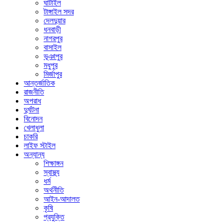
ঘাটাইল
টাঙ্গাইল সদর
দেলদুয়ার
ধনবাড়ী
নাগরপুর
বাসাইল
ভূঞাপুর
মধুপুর
মির্জাপুর
আন্তর্জাতিক
রাজনীতি
অপরাধ
দুর্ঘটনা
বিনোদন
খেলাধুলা
চাকরি
লাইফ স্টাইল
অন্যান্য
শিক্ষাঙ্গন
স্বাস্থ্য
ধর্ম
অর্থনীতি
আইন-আদালত
কৃষি
প্রযুক্তি