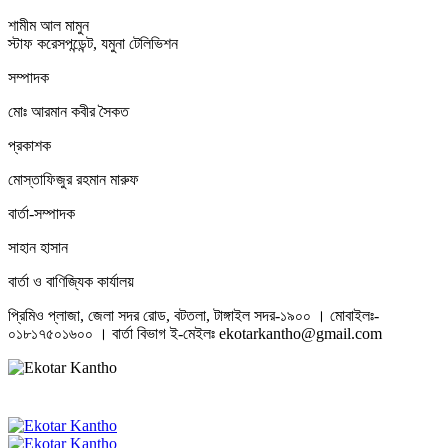
শামীম আল মামুন
স্টাফ করেসপন্ডেন্ট, যমুনা টেলিভিশন
সম্পাদক
মোঃ আরমান কবীর সৈকত
প্রকাশক
মোস্তাফিজুর রহমান মারুফ
বার্তা-সম্পাদক
সাহান হাসান
বার্তা ও বাণিজ্যিক কার্যালয়
প্রিমিও প্লাজা, জেলা সদর রোড, বটতলা, টাঙ্গাইল সদর-১৯০০ । মোবাইলঃ-
০১৮১৭৫০১৬০০ । বার্তা বিভাগ ই-মেইলঃ ekotarkantho@gmail.com