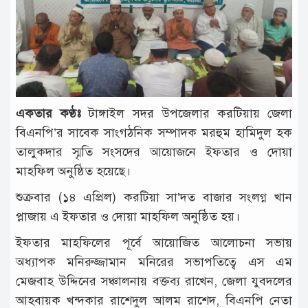
টাঙ্গাইল
আন্তর্জাতিক
রাজনীতি
অপরাধ
একতার কণ্ঠঃ
টাঙ্গাইল সদর উপজেলার করটিয়ায় জেলা
দুর্ঘটনা
বিএনপি’র সাবেক সাংগঠনিক সম্পাদক মরহুম হামিদুল হক
বিনোদন
তালুকদার স্মৃতি সংসদের আয়োজনে ইফতার ও দোয়া
মাহফিল অনুষ্ঠিত হয়েছে।
খেলাধুলা
শুক্রবার (১৪ এপ্রিল) করটিয়া সা’দত বাজার সংলগ্ন খান
চাকরি
প্লাজায় এ ইফতার ও দোয়া মাহফিল অনুষ্ঠিত হয়।
লাইফ
ইফতার মাহফিলের পূর্বে আয়োজিত আলোচনা সভায়
স্টাইল
অধ্যাপক মনিরুজ্জামান মনিরের সভাপতিত্বে এস এম
অন্যান্য
মেজবাহ উদ্দিনের সঞ্চালনায় বক্তব্য রাখেন, জেলা যুবদলের
আহবায়ক খন্দকার রাশেদুল আলম রাশেদ, বিএনপি নেতা