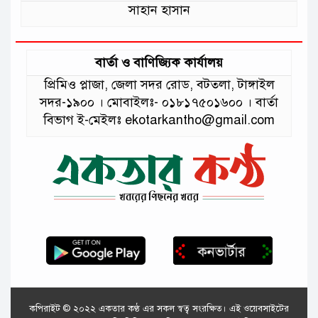
সাহান হাসান
বার্তা ও বাণিজ্যিক কার্যালয়
প্রিমিও প্লাজা, জেলা সদর রোড, বটতলা, টাঙ্গাইল
সদর-১৯০০ । মোবাইলঃ- ০১৮১৭৫০১৬০০ । বার্তা
বিভাগ ই-মেইলঃ ekotarkantho@gmail.com
কপিরাইট © ২০২২ একতার কণ্ঠ এর সকল স্বত্ব সংরক্ষিত। এই ওয়েবসাইটের