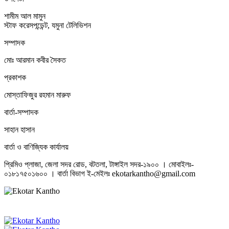
শামীম আল মামুন
স্টাফ করেসপন্ডেন্ট, যমুনা টেলিভিশন
সম্পাদক
মোঃ আরমান কবীর সৈকত
প্রকাশক
মোস্তাফিজুর রহমান মারুফ
বার্তা-সম্পাদক
সাহান হাসান
বার্তা ও বাণিজ্যিক কার্যালয়
প্রিমিও প্লাজা, জেলা সদর রোড, বটতলা, টাঙ্গাইল সদর-১৯০০ । মোবাইলঃ-
০১৮১৭৫০১৬০০ । বার্তা বিভাগ ই-মেইলঃ ekotarkantho@gmail.com