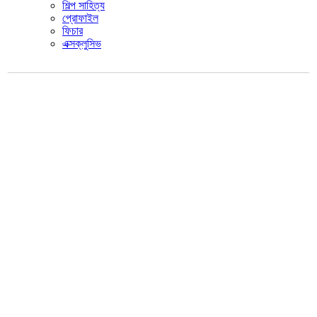
শিল্প সাহিত্য
প্রোফাইল
ফিচার
এক্সক্লুসিভ