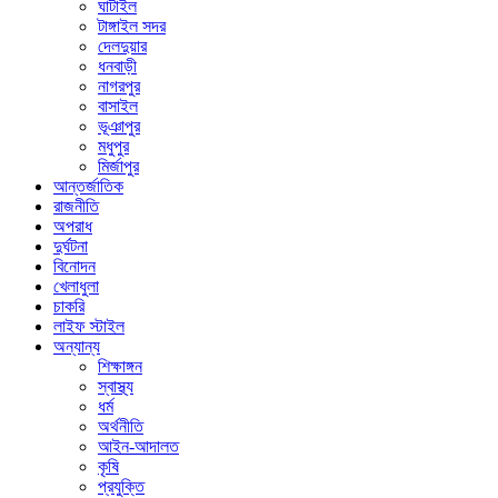
ঘাটাইল
টাঙ্গাইল সদর
দেলদুয়ার
ধনবাড়ী
নাগরপুর
বাসাইল
ভূঞাপুর
মধুপুর
মির্জাপুর
আন্তর্জাতিক
রাজনীতি
অপরাধ
দুর্ঘটনা
বিনোদন
খেলাধুলা
চাকরি
লাইফ স্টাইল
অন্যান্য
শিক্ষাঙ্গন
স্বাস্থ্য
ধর্ম
অর্থনীতি
আইন-আদালত
কৃষি
প্রযুক্তি