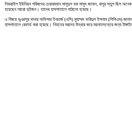
নিকরাইল ইউনিয়ন পরিষদের চেয়ারম্যান মাসুদুল হক মাসুদ জানান, বালুর স্তুপ ছিল অ
হয়েছেন আরো দুইজন। তাদের হাসপাতালে পাঠানো হয়েছে।
এ বিষয়ে ভূঞাপুর থানার অফিসার ইনচার্জ (ওসি) মুহাম্মদ ফরিদুল ইসলাম (পিপিএম) জানা
হাসপাতালে রেফার্ড করা হয়েছে। নিহতের মরদেহ উদ্ধার করে ময়নাতদন্তের জন্য টাঙ্গা