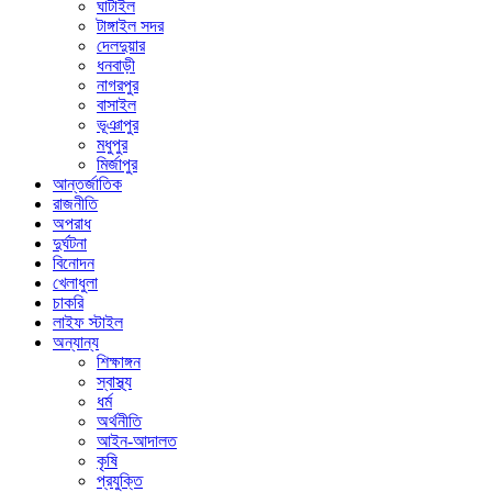
ঘাটাইল
টাঙ্গাইল সদর
দেলদুয়ার
ধনবাড়ী
নাগরপুর
বাসাইল
ভূঞাপুর
মধুপুর
মির্জাপুর
আন্তর্জাতিক
রাজনীতি
অপরাধ
দুর্ঘটনা
বিনোদন
খেলাধুলা
চাকরি
লাইফ স্টাইল
অন্যান্য
শিক্ষাঙ্গন
স্বাস্থ্য
ধর্ম
অর্থনীতি
আইন-আদালত
কৃষি
প্রযুক্তি