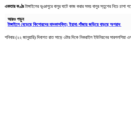
একতার কণ্ঠঃ
টাঙ্গাইলের ভূঞাপুরে বালুর ঘাটে কাজ করার সময় বালুর স্তুপের নিচে চাপ
আরও পড়ুন
টাঙ্গাইলে বেড়েছে কিশোরদের মাদকাসক্তি; ইয়াবা-গাঁজায় জড়িয়ে বাড়ছে অপরাধ
শনিবার (২২ জানুয়ারি) দিবাগত রাত সাড়ে ৩টার দিকে নিকরাইল ইউনিয়নের সারপলশিয়া এলা