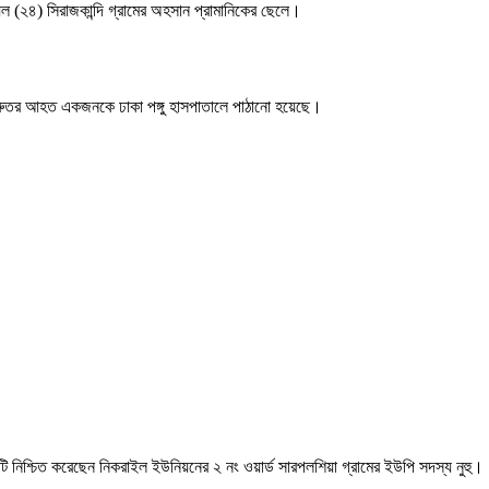
(২৪) সিরাজকান্দি গ্রামের অহসান প্রামানিকের ছেলে।
রুতর আহত একজনকে ঢাকা পঙ্গু হাসপাতালে পাঠানো হয়েছে।
িষয়টি নিশ্চিত করেছেন নিকরাইল ইউনিয়নের ২ নং ওয়ার্ড সারপলশিয়া গ্রামের ইউপি সদস্য নুহু।