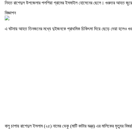
নিহত রাশেদুল উপজেলার পলশিয়া গ্রামের ইসমাইল হোসেনের ছেলে। গুরুতর আহত জুয়েল 
বিজ্ঞাপন
এ ঘটনায় আহত তিনজনের মধ্যে দুইজনকে প্রাথমিক চিকিৎসা দিয়ে ছেড়ে দেয়া হলেও গু
বালু চাপায় রাশেদুল ইসলাম (২৫) নামের ভেকু (মাটি কাটার যন্ত্র) এর মালিকের মৃত্যুর ব