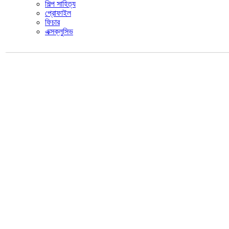
শিল্প সাহিত্য
প্রোফাইল
ফিচার
এক্সক্লুসিভ