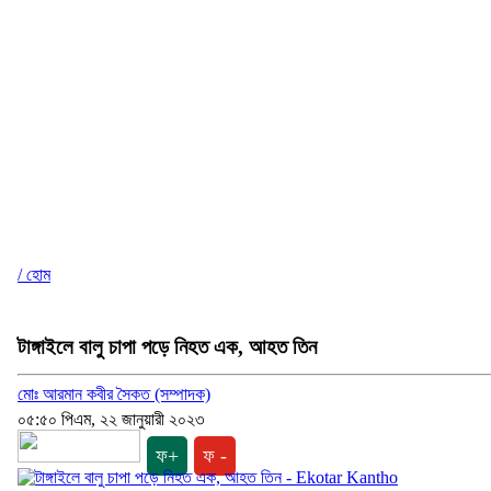
/ হোম
টাঙ্গাইলে বালু চাপা পড়ে নিহত এক, আহত তিন
মোঃ আরমান কবীর সৈকত (সম্পাদক)
০৫:৫০ পিএম, ২২ জানুয়ারী ২০২৩
ফ+
ফ -